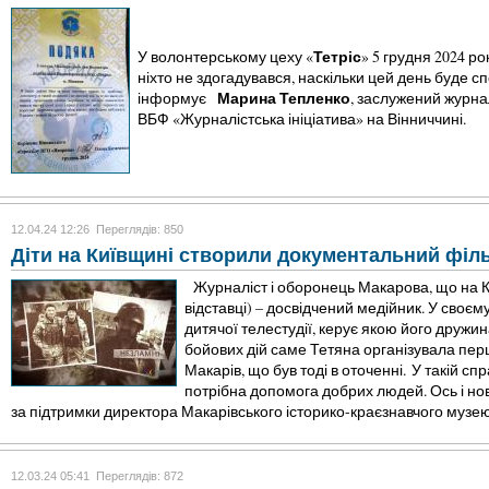
Тетріс
У волонтерському цеху «
» 5 грудня 2024 р
ніхто не здогадувався, наскільки цей день буде с
Марина Тепленко
інформує
, заслужений журна
ВБФ «Журналістська ініціатива» на Вінниччині.
12.04.24 12:26
Переглядів: 850
Діти на Київщині створили документальний філ
Журналіст і оборонець Макарова, що на 
відставці) – досвідчений медійник. У своєм
дитячої телестудії, керує якою його дружина
бойових дій саме Тетяна організувала пер
Макарів, що був тоді в оточенні.
У такій спр
потрібна допомога добрих людей. Ось і нов
за підтримки директора Макарівського історико-краєзнавчого муз
12.03.24 05:41
Переглядів: 872