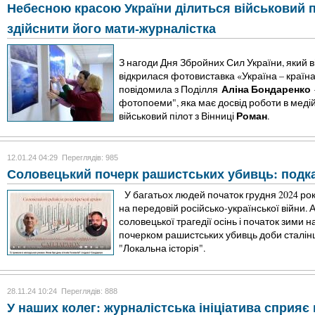
Небесною красою України ділиться військовий п
здійснити його мати-журналістка
З нагоди Дня Збройних Сил України, який в
відкрилася фотовиставка «Україна – країн
Аліна Бондаренко
повідомила з Поділля
фотопоеми", яка має досвід роботи в медійні
Роман
військовий пілот з Вінниці
.
12.01.24 04:29
Переглядів: 985
Соловецький почерк рашистських убивць: подк
У багатьох людей початок грудня 2024 рок
на передовій російсько-української війни. 
соловецької трагедії осінь і початок зими н
почерком рашистських убивць доби сталінщи
"Локальна історія".
28.11.24 10:24
Переглядів: 888
У наших колег: журналістська ініціатива сприяє