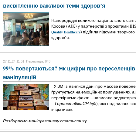
висвітленню важливої теми здоров’я
Напередодні великого національного свята
Косова (AJK) у партнерстві з проєктами IHS
) підбила підсумки творчого
Quality Healthcare
здоров’я.
27.11.24 11:01
Переглядів: 843
99% повертаються? Як цифри про переселенців
маніпуляцій
У ЗМІ з’явилися дані про масове поверне
ґрунтується на емоційних припущеннях, а р
перевіряємо факти – написала редакторк
–
ГорностаївкаСН.info
), яка поділилася с
ініціатива».
Розбираємо маніпулятивну статистику