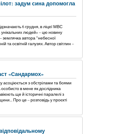
ілот: задум сина допомогла
ідзначають 6 грудня, в ліцеї МВС
а унікальних людей» – цю новину
– землячка автора "небесної
й та освітній галузях. Автор світлин –
аст «Сандармох»
у асоціюється з обстрілами та боями
А особисто в мене як дослідника
авіюють ще й історичні паралелі з
ни... Про це – розповідь у проєкті
 відповідальному