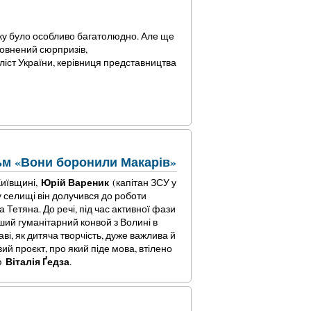
оку було особливо багатолюдно. Але ще
повнений сюрпризів,
ліст України, керівниця представництва
ьм «Вони боронили Макарів»
Юрій Вареник
Київщині,
(капітан ЗСУ у
у селищі він
долучився до роботи
 Тетяна. До речі, під час активної фази
ший гуманітарний конвой з Волині в
аві, як дитяча творчість, дуже важлива й
ий проєкт, про який піде мова, втілено
Віталія Ґедза
ею
.