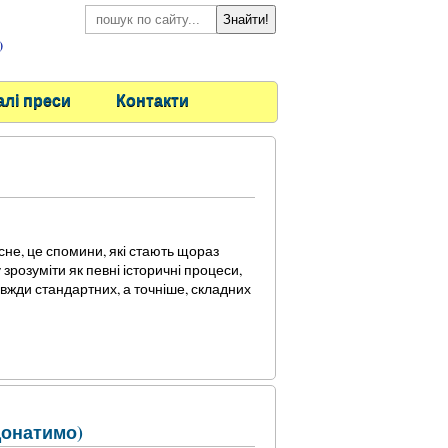
)
алі преси
Контакти
сне, це спомини, які стають щораз
зрозуміти як певні історичні процеси,
авжди стандартних, а точніше, складних
донатимо)