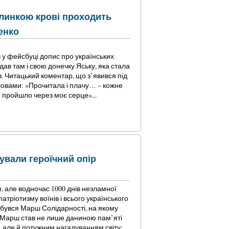
линкою крові проходить
енко
 у фейсбуці допис про українських
адав там і свою донечку Яську, яка стала
. Читацький коментар, що з’явився під
овами: «Прочитала і плачу… – кожне
пройшло через моє серце»...
нували героїчний опір
ря, але водночас 1000 днів незламної
патріотизму воїнів і всього українського
ідбувся Марш Солідарності, на якому
. Марш став не лише даниною пам’яті
, але й потужним нагадуванням світу: