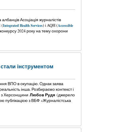
 албанців Асоціація журналістів
 (
) і AQH (
Integrated Health Services
Accessible
 конкурсу 2024 року на тему охорони
 стали інструментом
ння ВПО в окупацію. Однак заява
еальність інша. Розбираємо контекст і
Любов Рудя
а з Херсонщини
(джерело
вою публікацією з ВБФ «Журналістська