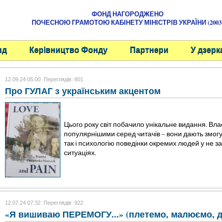
ФОНД НАГОРОДЖЕНО
ПОЧЕСНОЮ ГРАМОТОЮ КАБІНЕТУ МІНІСТРІВ УКРАЇНИ (2003
нд
Керівництво Фонду
Партнери
У дзерк
12.09.24 05:00
Переглядів: 801
Про ГУЛАГ з українським акцентом
Цього року світ побачило унікальне видання. Вла
популярнішими серед читачів – вони дають змогу 
так і психологію поведінки окремих людей у не з
ситуаціях.
12.07.24 07:32
Переглядів: 922
«Я вишиваю ПЕРЕМОГУ...» (плетемо, малюємо, 