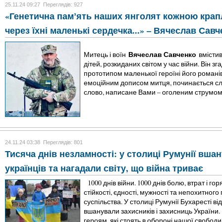
25.11.24 09:27
Переглядів: 927
«Генетична памʼять наших янголят кожною крап
через їхні маленькі сердечка...» – Вячеслав Савч
Вячеслав Савченко
Митець і воїн
вмістив
дітей, розкиданих світом у час війни. Він зг
прототипом маленької героїні його романів
емоційним дописом митця, починається сл
слово, написане Вами – оголеним струмом 
24.11.24 03:38
Переглядів: 801
Тисяча днів незламності: у столиці Румунії вша
українців та нагадали світу, що війна триває
1000 днів війни. 1000 днів болю, втрат і го
стійкості, єдності, мужності та непохитного 
суспільства. У столиці Румунії Бухаресті в
вшанували захисників і захисниць України
героям, які стоять в обороні нашої свободи