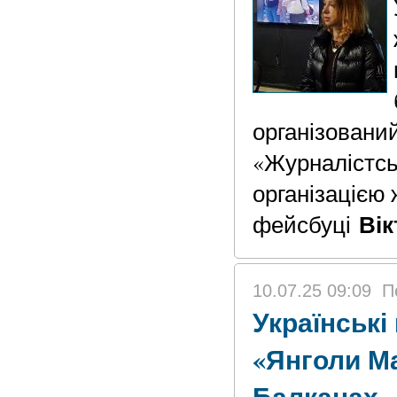
організовани
«Журналістсь
організацією 
Вік
фейсбуці
10.07.25 09:09
П
Українські 
«Янголи М
Балканах