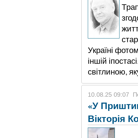
Трап
згод
житт
стар
Україні фотом
іншій іпостас
світлиною, як
10.08.25 09:07
П
«У Пришти
Вікторія К