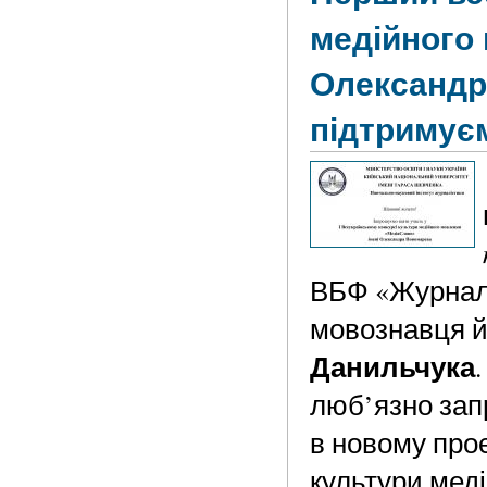
медійного
Олександр
підтримує
ВБФ «Журналі
мовознавця й
Данильчука
люб’язно зап
в новому про
культури мед