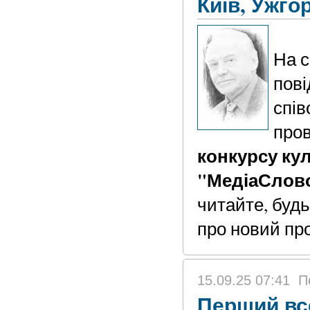
Київ, Ужго
На с
пові
спів
про
конкурсу ку
"МедіаСлово
читайте, будь
про новий проє
15.09.25 07:41
П
Перший вс