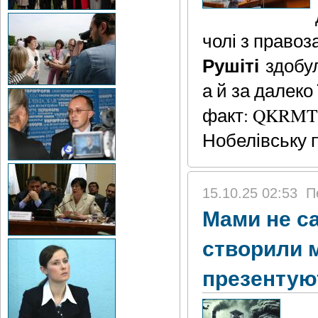
чолі з право
Рушіті
здобул
а й за далеко
факт: QKRMT 
Нобелівську 
15.10.25 02:53
П
Мами не са
створили м
презентуют