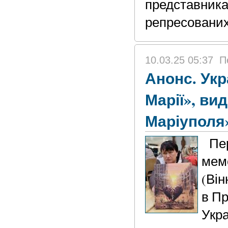
представника
репресованих 
10.03.25 05:37
П
Анонс. Укр
Марії», ви
Маріуполя
Пер
мем
(Він
в Пр
Укра