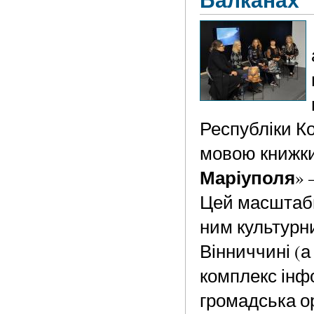
Республіки Ко
мовою книжки
Маріуполя
» 
Цей масштабн
ним культурни
Вінниччині (а
комплекс інф
громадська о