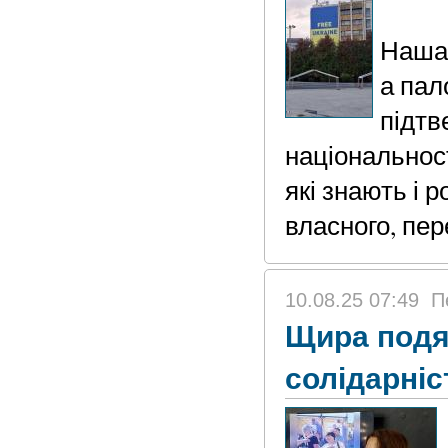
Наша 
а пал
підтв
національнос
які знають і 
власного, пе
10.08.25 07:49
П
Щира подяк
солідарніс