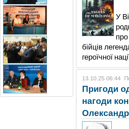
У В
род
про
бійців легенд
героїчної наці
13.10.25 06:44
П
Пригоди од
нагоди кон
Олександр