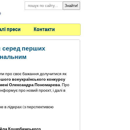
)
алі преси
Контакти
: серед перших
ональним
или про своє бажання долучитися як
шого всеукраїнського конкурсу
імені Олександра Пономарева
.
Про
 інформує про новий проєкт, і далі в
уже в лідерах (з перспективою
хайла Коцюбинського