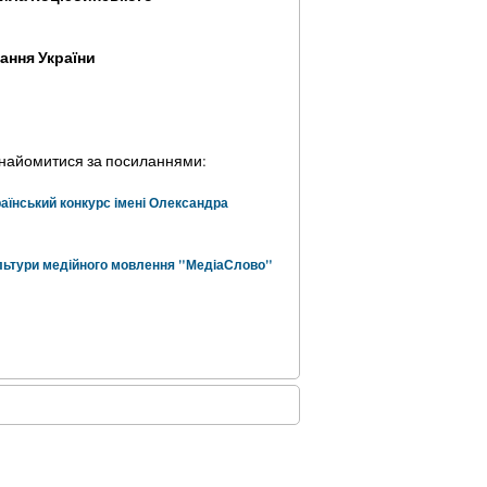
ання України
найомитися за посиланнями:
аїнський конкурс імені Олександра
льтури медійного мовлення "МедіаСлово"