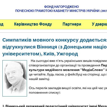
ФОНД НАГОРОДЖЕНО
ПОЧЕСНОЮ ГРАМОТОЮ КАБІНЕТУ МІНІСТРІВ УКРАЇНИ (2003
нд
Керівництво Фонду
Партнери
У дзерк
Симпатиків мовного конкурсу додається
відгукнулися Вінниця (з Донецьким наці
університетом), Київ, Ужгород
На сьогодні вже п'ять українських вишів повідом
Пер
співорганізатори до організації та проведення
культури медійного мовлення "МедіаСлово" 
це читайте, будь ласка, у фейсбуці на сторінці, що
нашій замітці.
Ось перелік закладів вищої освіти, які на цей час 
поповнення списку):
1. Вінницький державний педагогічний університет імені Ми