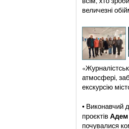
всім, хто зро
величезні обій
«Журналістська
атмосфері, за
екскурсію міст
• Виконавчий 
Адем
проєктів
почувалися ко