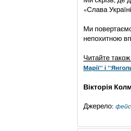
«Слава Україні
Ми повертаємо
непохитною впе
Читайте також
Марії" і "Янго
Вікторія Кол
Джерело:
фейс