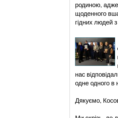
родиною, адже
щоденного вша
гідних людей 
нас відповіда
одне одного в 
Дякуємо, Косо
Ми скрізь, де 