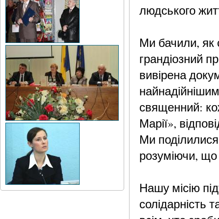
людського житт
Ми бачили, як 
грандіозний п
вивірена докум
найнадійнішим 
священний: кожн
Марії», відпов
Ми поділилися
розуміючи, що 
Нашу місію пі
солідарність т