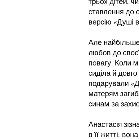
трьох дітей, ч
ставлення до 
версію «Душі в
Але найбільше 
любов до своєї
повагу. Коли м
сиділа й довго
подарували «Ду
матерям загиб
синам за захист
Анастасія зізн
в її житті: во