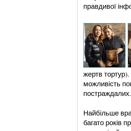
правдивої інфо
жертв тортур).
можливість пог
постраждалих.
Найбільше вр
багато років п