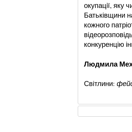
окупації, яку ч
Батьківщини н
кожного патрі
відеорозповідь
конкуренцію і
Людмила Ме
фей
Світлини: