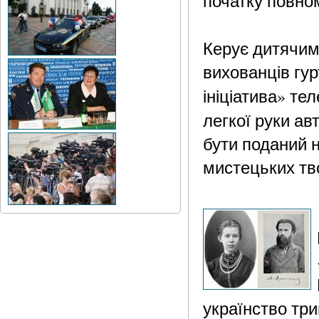
початку повно
Керує дитячим
вихованців гу
ініціатива» те
легкої руки ав
бути поданий н
мистецьких тво
українство тр