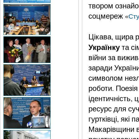
твором ознайом
соцмереж «
Сту
Цікава, щира 
Українку
та с
війни за вижив
заради України
символом незл
роботи. Поезія
ідентичність, 
ресурс для су
гуртківці, які
Макарівщини в