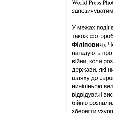
World Press Ph
запозичуватим
У межах події 
також фоторобо
Філіпович
). 
нагадують про 
війни, коли ро
держави, які н
шляху до євроі
нинішньою вел
відвідувачі ви
бійню розпали
зберегти узур