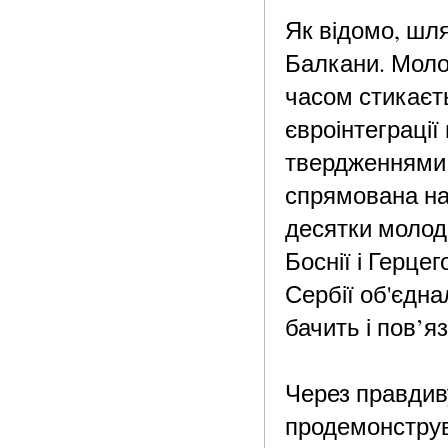
Як відомо, шля
Балкани. Моло
часом стикаєт
євроінтеграці
твердженнями. 
спрямована на
десятки молоди
Боснії і Герцег
Сербії об'єдна
бачить і пов’я
Через правдиву
продемонструв