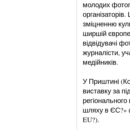
молодих фотог
організаторів.
зміцненню куль
ширшій європей
відвідувачі фо
журналісти, у
медійників.
У Приштині (Ко
виставку за п
регіонального 
шляху в ЄС?» (A
EU?).