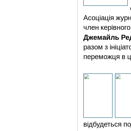
Асоціація журн
член керівного
Джемайль Ре
разом з ініціа
переможця в ц
відбудеться по