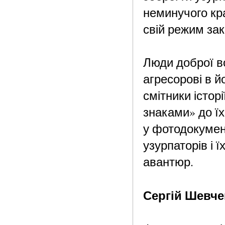
неминучого кр
свій режим за
Люди доброї в
агресорові в й
смітники істо
знаками» до їх
у фотодокумент
узурпаторів і ї
авантюр.
Сергій Шевче