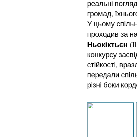
реальні погляд
громад, їхньог
У цьому спільн
проходив за н
Ньокіктьєн
(I
конкурсу засві
стійкості, вра
передали спіль
різні боки корд