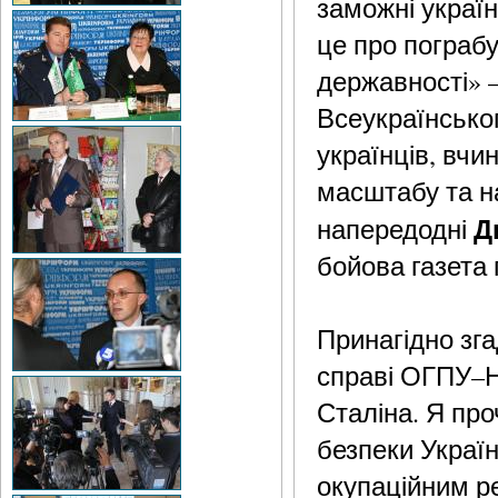
заможні україн
це про пограб
державності» 
Всеукраїнськог
українців, вч
масштабу та на
Д
напередодні
бойова газета 
Принагідно зга
справі ОГПУ–
Сталіна. Я про
безпеки Україн
окупаційним р