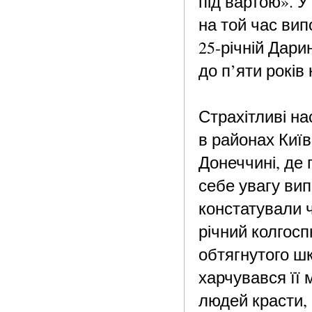
під вартою». 
на той час вип
25-річній Дари
до п’яти років
Страхітливі н
в районах Київ
Донеччині, де
себе увагу ви
констатували ч
річний колгосп
обтягнутого шк
харчувався її
людей красти,