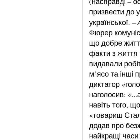
(насправді – о
призвести до у
української. –
Фюрер комуніс
що добре життя
факти з життя 
видавали робі
м’ясо та інші 
диктатор «голо
наголосив: «...
навіть того, щ
«товариш Стал
додав про безж
найкращі часи 