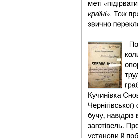
меті «підірват
країні
». Тож п
звично перекла
Пог
кол
опо
тру
гра
Кучинівка Снов
Чернігівської) 
бучу, навідріз
заготівель. Пр
установи й поб