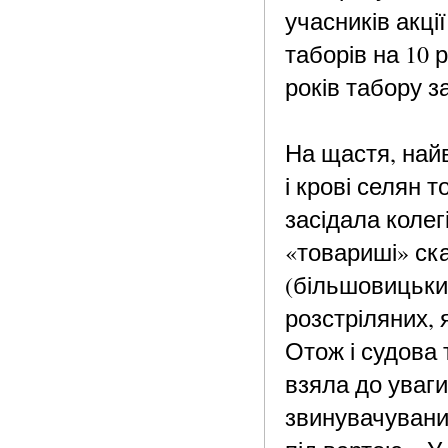
учасників акці
таборів на 10 р
років табору з
На щастя, най
і крові селян т
засідала коле
«товариші» ск
(більшовицьки
розстріляних, 
Отож і судова 
взяла до уваги
звинувачувани