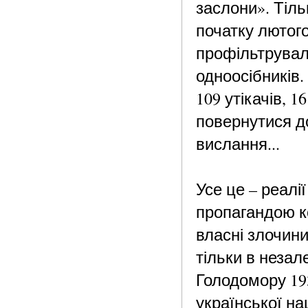
заслони». Тіль
початку лютого
профільтрували
одноосібників.
109 утікачів, 
повернутися д
вислання...
Усе це – реал
пропагандою к
власні злочини
тільки в незал
Голодомору 19
української на