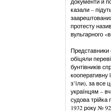
документи й по
казали – підут
заарештованих
протесту нази
вульгарного «
Представники о
обіцяли переві
бунтівників сп
кооперативну ї
з’їли), за все
українцям – вч
судова трійка 
1932 року № 92