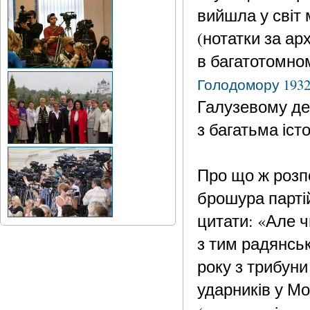
вийшла у світ 
(нотатки за а
в багатотомно
Голодомору 1932
Галузевому де
з багатьма іс
Про що ж розп
брошура парті
цитати: «Але ч
з тим радянськ
року з трибуни
ударників у Мо