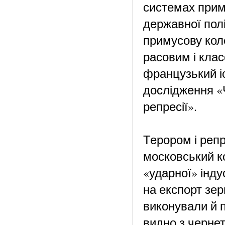
системах приму
державної пол
примусову коле
расовим і кла
французький і
дослідження «Ч
репресії».
Терором і репр
московський к
«ударної» інду
на експорт зе
виконували й 
видно з чернет