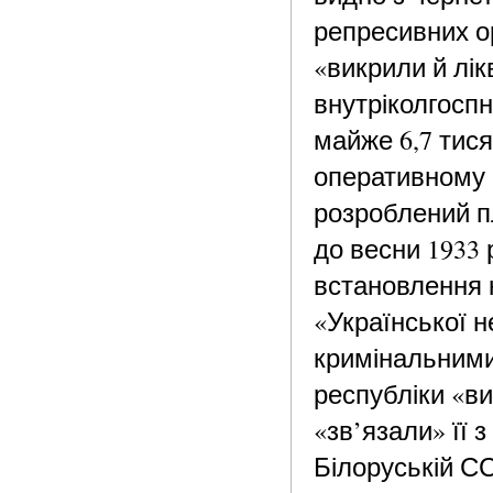
репресивних орг
«викрили й лік
внутріколгосп
майже 6,7 тис
оперативному н
розроблений пл
до весни 1933
встановлення к
«Української 
кримінальними
республіки «ви
«зв’язали» її
Білоруській СС