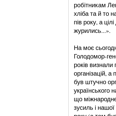
робітникам Ле
хліба та й то 
пів року, а ціл
журились...».
На моє сьогод
Голодомор-ген
років визнали 
організацій, а
був штучно орг
українського н
що міжнародне
зусиль і нашої