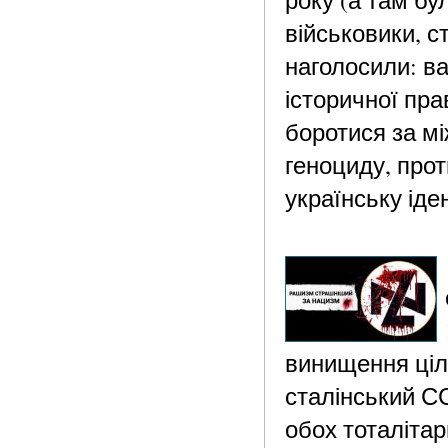
року (а там бул
військовики, с
наголосили: в
історичної пра
боротися за м
геноциду, про
українську іде
винищення ціли
сталінський С
обох тоталітар