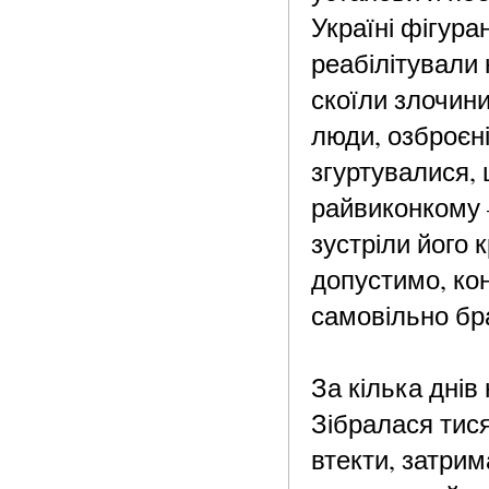
Україні фігура
реабілітували 
скоїли злочини
люди, озброєні
згуртувалися,
райвиконкому –
зустріли його 
допустимо, кон
самовільно бра
За кілька днів
Зібралася
тис
втекти, затрим