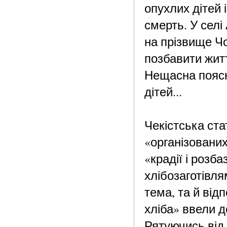
опухлих дітей 
смерть. У сел
на прізвище Чо
позбавити житт
Нещасна поясн
дітей...
Чекістська ста
«організовани
«крадії і розб
хлібозаготівля
тема, та й від
хліба» ввели д
Рятуючись від 