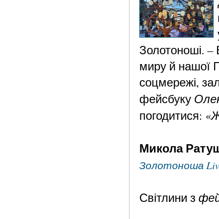
Золотоноші. – 
миру й нашої 
соцмережі, за
Оле
фейсбуку
Ж
погодитися: «
Микола Рату
Золотоноша Liv
фей
Світлини з