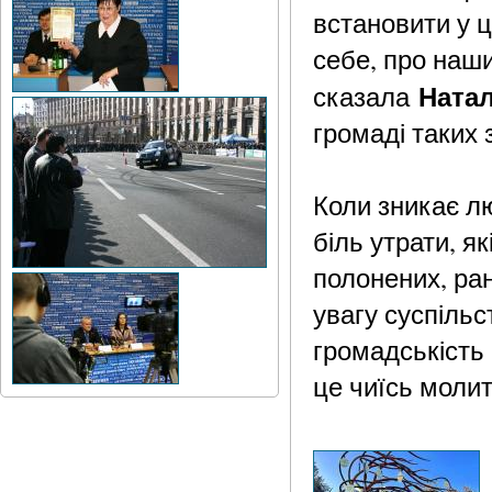
встановити у ц
себе, про наши
Ната
сказала
громаді таких 
Коли зникає л
біль утрати, я
полонених, ра
увагу суспіль
громадськість 
це чиїсь молит