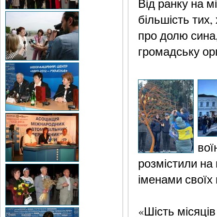
Від ранку на м
більшість тих,
про долю сина,
громадську орг
вої
розмістили на 
іменами своїх 
«Шість місяців