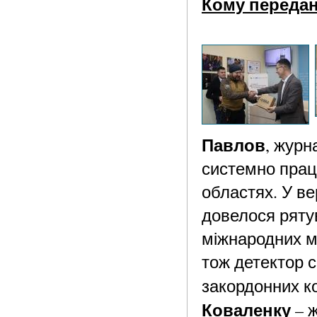
Кому передан
Павлов
, журн
системно працю
областях. У ве
довелося рятув
міжнародних ме
тож детектор с
закордонних к
Коваленку
– ж