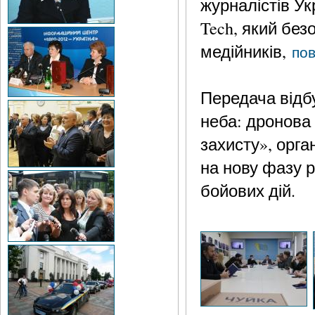
журналістів Ук
Tech, який бе
медійників,
по
Передача відбу
неба: дронова 
захисту», орга
на нову фазу р
бойових дій.