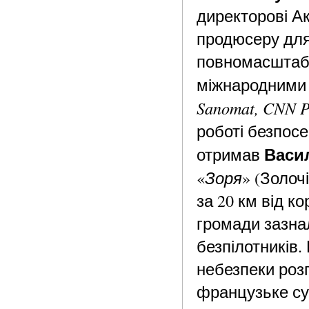
директорові Ак
продюсеру для 
повномасштабн
міжнародними 
Sanomat, CNN Po
роботі безпосе
Васи
отримав
Зоря
«
» (Золоч
за 20 км від к
громади зазна
безпілотників.
небезпеки розп
французьке су