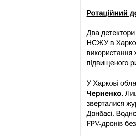
Ротаційний д
Два детектори
НСЖУ в
Харко
використання 
підвищеного р
У Харкові обл
Черненко
. Ли
зверталися жур
Донбасі. Водно
FPV-дронів без