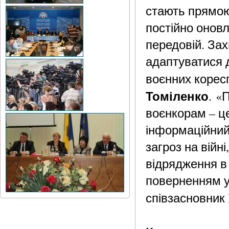
стають прямою
постійно онов
передовій. Зах
адаптуватися 
воєнних корес
Томіленко
.
«П
воєнкорам – це
інформаційний
загроз на війн
відрядження в
поверненням у
співзасновник 