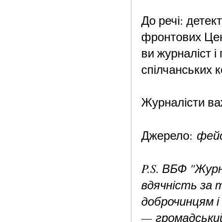
До речі: детек
фронтових Цен
ви журналіст і
спілчанських к
Журналісти ва
фейс
Джерело:
P.S. ВБФ "Жур
вдячність за 
доброчинцям і 
— громадський