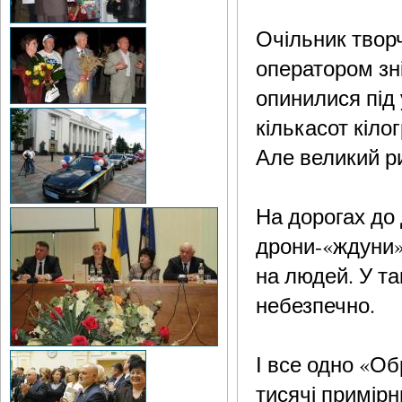
Очільник творч
оператором зні
опинилися під
кількасот кіло
Але великий р
На дорогах до
дрони-«ждуни»
на людей. У та
небезпечно.
І все одно «О
тисячі примірн