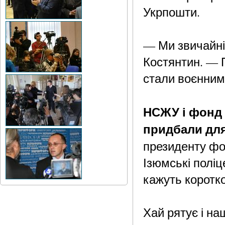
Укрпошти.
— Ми звичайні
Костянтин. — 
стали воєнним
НСЖУ і фонд 
придбали для
президенту ф
Ізюмські поліц
кажуть коротко
Хай рятує і на