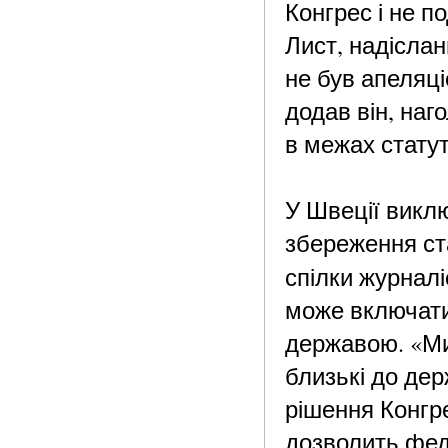
Конгрес і не 
Лист, надіслан
не був апеляці
додав він, на
в межах стату
У Швеції викл
збереження ст
спілки журналі
може включати 
державою. «Ми
близькі до де
рішення Конгре
дозволить фед