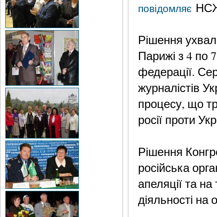
НСЖ
повідомляє
Рішення ухвал
Парижі з 4 по 
федерації. Сер
журналістів У
процесу, що т
росії проти Укр
Рішення Конгр
російська орга
апеляції та на
діяльності на 