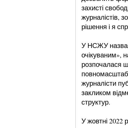
захисті свобод
журналістів, з
рішення і я с
У НСЖУ назвал
очікуваним», 
розпочалася щ
повномасштабно
журналісти пуб
закликом відм
структур.
У жовтні 2022