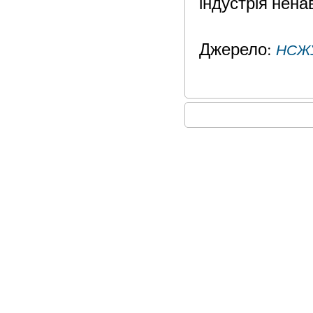
індустрія нена
Джерело:
НСЖ