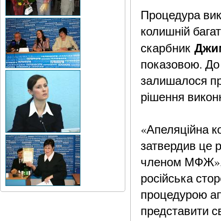
Процедура вик
колишній бага
Джи
скарбник
показовою. До 
залишалося п
рішення викон
«Апеляційна к
затвердив це р
членом МФЖ», 
російська сто
процедурою ап
представити с