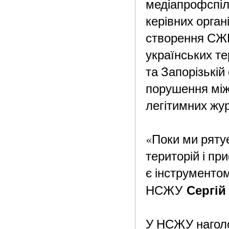
медіапрофспіл
керівних орга
створення СЖР
українських те
та Запорізькій
порушення між
легітимних жур
«Поки ми рятує
територій і пр
є інструментом
Сергій
НСЖУ
У НСЖУ наголо