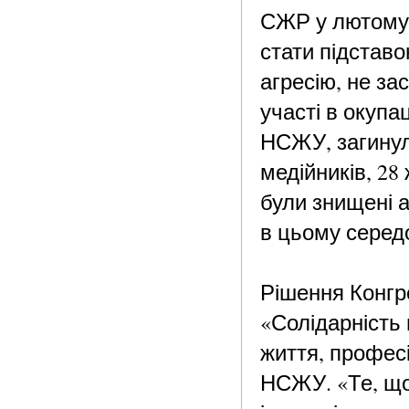
СЖР у лютому 2
стати підстав
агресію, не за
участі в окупа
НСЖУ, загинул
медійників, 28
були знищені 
в цьому серед
Рішення Конгр
«Солідарність
життя, профес
НСЖУ. «Те, що