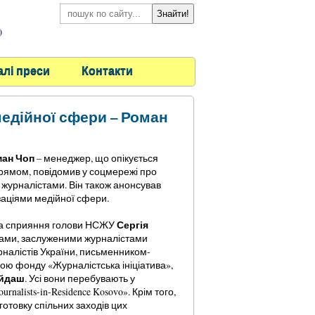
)
алі преси
Контакти
медійної сфери – Роман
ан Чоп
– менеджер, що опікується
рямом, повідомив у соцмережі про
и журналістами. Він також анонсував
ізаціями медійної сфери.
Сергія
, за сприяння голови НСЖУ
яками, заслуженими журналістами
рналістів України, письменником-
кою фонду «Журналістська ініціатива»,
айдаш
. Усі вони перебувають у
alists-in-Residence Kosovo». Крім того,
отовку спільних заходів цих