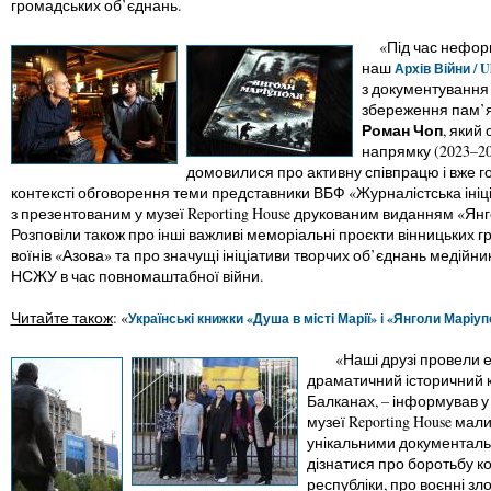
громадських об’єднань.
«Під час неформа
наш
Архів Війни / U
з документування 
збереження пам’ят
Роман Чоп
, який
напрямку (2023–20
домовилися про активну співпрацю і вже го
контексті обговорення теми представники ВБФ «Журналістська іні
з презентованим у музеї Reporting House друкованим виданням «Янг
Розповіли також про інші важливі меморіальні проєкти вінницьких 
воїнів «Азова» та про значущі ініціативи творчих об’єднань медійни
НСЖУ в час повномаштабної війни.
Читайте також
: «
Українські книжки «Душа в місті Марії» і «Янголи Марі
«Наші друзі провели е
драматичний історичний 
Балканах, – інформував у
музеї Reporting House ма
унікальними документальн
дізнатися про боротьбу к
республіки, про воєнні зло