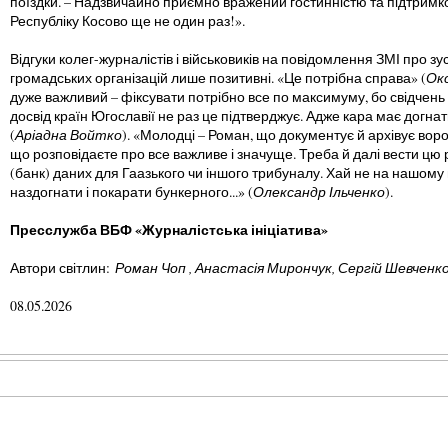
поїздки. – Надзвичайно приємно вражений гостинністю та підтримк
Республіку Косово ще не один раз!».
Відгуки колег-журналістів і військовиків на повідомлення ЗМІ про зу
громадських організацій лише позитивні. «Це потрібна справа» (
Ок
дуже важливий – фіксувати потрібно все по максимуму, бо свідчень 
досвід країн Югославії не раз це підтверджує. Адже кара має догнат
(
Аріадна Войтко
). «Молодці – Роман, що документує й архівує воро
що розповідаєте про все важливе і значуще. Треба й далі вести ц
(банк) даних для Гаазького чи іншого трибуналу. Хай не на нашому в
наздогнати і покарати бункерного...» (
Олександр Ільченко
).
Пресслужба ВБФ «Журналістська ініціатива»
Автори світлин:
Роман Чоп , Анастасія Мирончук, Сергій Шевченк
08.05.2026