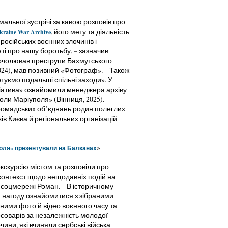
льної зустрічі за кавою розповів про
, його мету та діяльність
kraine War Archive
російських воєнних злочинів і
і про нашу боротьбу, – зазначив
 очолював пресгрупи Бахмутського
24), мав позивний «Фотограф». – Також
туємо подальші спільні заходи». У
ціатива» ознайомили менеджера архіву
оли Маріуполя» (Вінниця, 2025).
громадських об’єднань родин полеглих
ків Києва й регіональних організацій
»
уполя» презентували на Балканах
кскурсію містом та розповіли про
контекст щодо нещодавніх подій на
 соцмережі Роман. – В історичному
ли нагоду ознайомитися з зібраними
ими фото й відео воєнного часу та
осоварів за незалежність молодої
чини, які вчиняли сербські війська