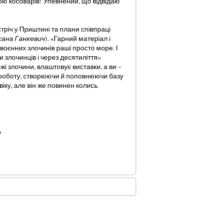
ою косоварів! Упевнений, що відвідаю
стріч у Приштині та плани співпраці
сана Ганкевич
). «Гарний матеріал і
воєнних злочинів раші просто море. І
и злочинців і через десятиліття»
жі злочини, влаштовує виставки, а ви –
ю роботу, створюючи й поповнюючи базу
іку, але він же повинен колись
о