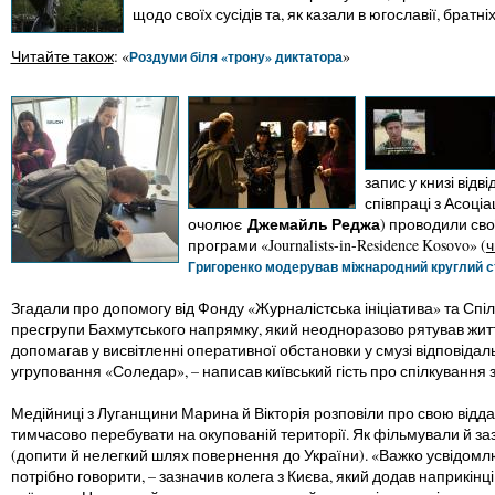
щодо своїх сусідів та, як казали в югославії, братні
Читайте також
: «
»
Роздуми біля «трону» диктатора
запис у книзі відв
співпраці з Асоціа
Джемайль Реджа
очолює
) проводили сво
програми «Journalists-in-Residence Kosovo» (
ч
Григоренко модерував міжнародний круглий ст
Згадали про допомогу від Фонду «Журналістська ініціатива» та Спіл
пресгрупи Бахмутського напрямку, який неодноразово рятував життя,
допомагав у висвітленні оперативної обстановки у смузі відповіда
угруповання «Соледар», – написав київський гість про спілкування 
Медійниці з Луганщини Марина й Вікторія розповіли про свою відда
тимчасово перебувати на окупованій території. Як фільмували й заз
(допити й нелегкий шлях повернення до України). «Важко усвідомл
потрібно говорити, – зазначив колега з Києва, який додав наприкінц