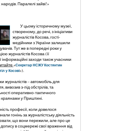
х народів. Паралелі зайві!»
У цьому історичному музеї,
створеному, до речі, з ініціативи
журналістів Косова, гості-
медійники з України залишили
ідувачів. Тут же в попередні роки у
цією журналістів Косова (її
ї інформаційні заходи також учасники
итайте
«
Секретар НСЖУ Костянтин
»).
іл у Косові
ки журналістів – автомобіль для
 вивозив з-під обстрілів, та
льності оперативно-тактичного
з краянами у Приштині.
ність професії, коли довелося
нали гонінь за журналістську діяльність
ювати, що вони пережили, але про це
і допису в соцмережі свої враження від