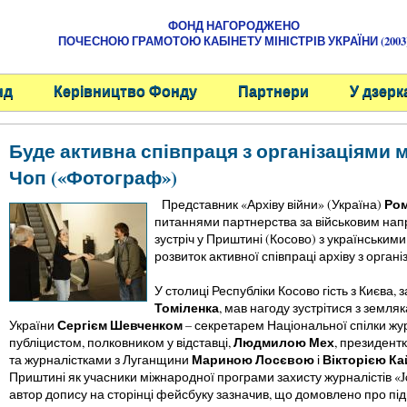
ФОНД НАГОРОДЖЕНО
ПОЧЕСНОЮ ГРАМОТОЮ КАБІНЕТУ МІНІСТРІВ УКРАЇНИ (2003
нд
Керівництво Фонду
Партнери
У дзерк
Буде активна співпраця з організаціями 
Чоп («Фотограф»)
Ром
Представник «Архіву війни» (Україна)
питаннями партнерства за військовим нап
зустріч у Приштині (Косово) з українським
розвиток активної співпраці архіву з орган
У столиці Республіки Косово гість з Києва
Томіленка
, мав нагоду зустрітися з земл
Сергієм Шевченком
України
– секретарем Національної спілки жу
Людмилою Мех
публіцистом, полковником у відставці,
, президент
Мариною Лосєвою
Вікторією К
та журналістками з Луганщини
і
Приштині як учасники міжнародної програми захисту журналістів «Journ
автор допису на сторінці фейсбуку зазначив, що домовлено про підг