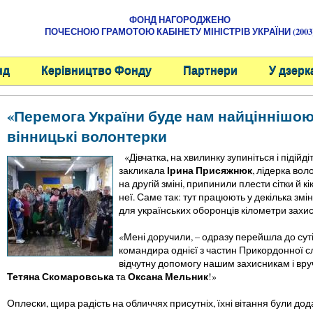
ФОНД НАГОРОДЖЕНО
ПОЧЕСНОЮ ГРАМОТОЮ КАБІНЕТУ МІНІСТРІВ УКРАЇНИ (2003
нд
Керівництво Фонду
Партнери
У дзерк
«Перемога України буде нам найціннішою
вінницькі волонтерки
«Дівчатка, на хвилинку зупиніться і підійд
Ірина Присяжнюк
закликала
, лідерка вол
на другій зміні, припинили плести сітки й 
неї. Саме так: тут працюють у декілька змі
для українських оборонців кілометри захис
«Мені доручили, – одразу перейшла до суті 
командира однієї з частин Прикордонної с
відчутну допомогу нашим захисникам і вр
Тетяна Скомаровська
Оксана Мельник
та
!»
Оплески, щира радість на обличчях присутніх, їхні вітання були до