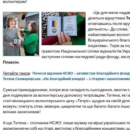
волонтерам!
«Це для мене надзви
Т
ділиться відчуттями
оговтавшись після вру
діяльність». До слова,
найактивніших волонт
Всеукраїнського благ
ініціатива». Торік з
грамотою Національної спілки журналістів Україн
заступник голови наглядової ради фонду, зас
Плаксін
.
Читайте також
:
Почесні відзнаки НСЖУ – активістам благодійного фонд
Тетяна Скомаровська: «На благодійний концерт – з гітарою і нашоломник
Сумські прикордонники, попри всю складність сьогодення, змогли 
дня подякувати за волонтерську допомогу тетрісівцям. Тетяна, як і 
статі вінницького волонтерського цеху «Тетріс» щодня на своїй діл
можуть: плетуть сітки, кікімори, шкарпетки та ще багато-багато і
воїнам-захисникам!
А ще Тетяна – спілчанка НСЖУ, пише музику на вірші українських поет
акомпануючи собі на гітарі, виступає з благодійними концертами, 