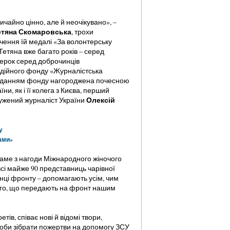
чайно цінно, але й неочікувано», –
етяна Скомаровська
, трохи
чення їй медалі «За волонтерську
 Тетяна вже багато років – серед
ерок серед доброчинців
одійного фонду «Журналістська
а поданням фонду нагороджена почесною
и, як і її колега з Києва, перший
Олексій
лужений журналіст України
у
ами»
саме з нагоди Міжнародного жіночого
всі майже 90 представниць чарівної
янці фронту – допомагають усім, чим
ншого, що передають на фронт нашим
ів, співає нові й відомі твори,
щоби зібрати пожертви на допомогу ЗСУ