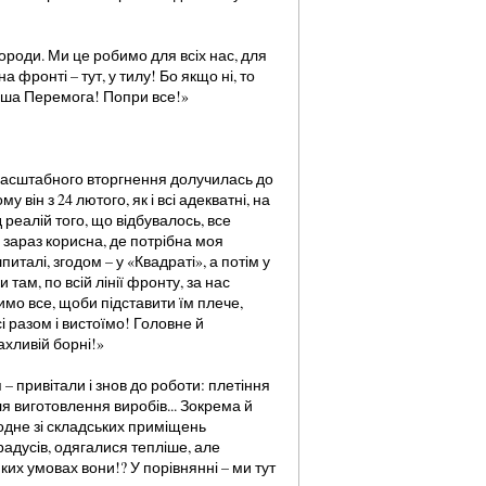
городи. Ми це робимо для всіх нас, для
 фронті – тут, у тилу! Бо якщо ні, то
наша Перемога! Попри все!»
масштабного вторгнення долучилась до
му він з 24 лютого, як і всі адекватні, на
д реалій того, що відбувалось, все
 зараз корисна, де потрібна моя
талі, згодом – у «Квадраті», а потім у
 там, по всій лінії фронту, за нас
бимо все, щоби підставити їм плече,
і разом і вистоїмо! Головне й
хливій борні!»
– привітали і знов до роботи: плетіння
ля виготовлення виробів... Зокрема й
одне зі складських приміщень
радусів, одягалися тепліше, але
ких умовах вони!? У порівнянні – ми тут