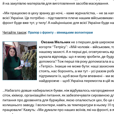
й на закупівлю матеріалів для виготовлення засобів маскування.
«Ми працюємо в цеху зранку до ночі, – каже журналістка, – не за на
всієї України. Це потрібно – підставляти плече нашим військовикам на
фронт буде вже тут, у тилу! А найціннішою для всієї України буде 
Читайте також
:
Прапор з фронту – вінницьким волонтерам
Оксана Мельник
не з перших днів широко
когорти “Тетрісу”: «Мій чоловік – військовик, то
нашому захисті. А я перші дні, оговтуючись ві
шукала відповідь: що я можу зробити, де буду
допомога? Тож перші пів року допомагала в шпи
«Тетрісі». Інакше не може бути: наші захисники
стоять, нас боронять, а ми тут – усі разом ро
підтримати їх, щоб вони були впевнені – ми вс
найдорожче – щоб Україна перемогла в цій жа
...Набагато довше набиралися букви, ніж відбувалось нагородження 
сіток, кікімор, організаційні питання, як забезпечувати сировиною д
питання про дровенята для буржуйки, якою опалюється цех, бо це 
колишнього заводу. І волонтери, навіть за температури в ньому 10 г
працювали! Кажуть: «Ми думали про наших воїнів, які на фронті, в я