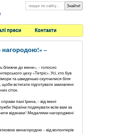
)
алі преси
Контакти
 нагородою!» –
іть ближче до мене», – голосно
онтерського цеху «Тетріс». Усі, хто був
кікімори та швиденько скупчилися біля
н, щоби встигати підготувати замовлені
них сіток.
справи пані Ірина, – від імені
лужби України подякувати всім вам за
учити відзнаки! Медалями нагороджені
датковою винагородою – від волонтерів