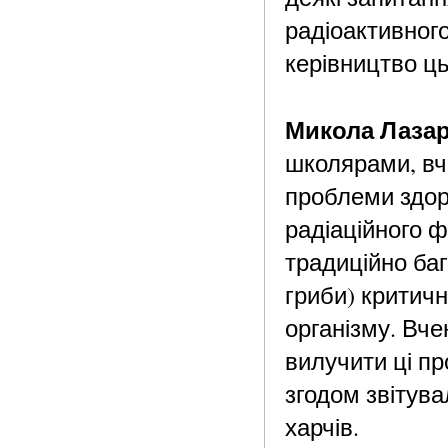
радіоактивног
керівництво цьо
Микола Лаза
школярами, вч
проблеми здоро
радіаційного ф
традиційно баг
гриби) критичн
організму. Вче
вилучити ці пр
згодом звітува
харчів.