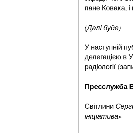
пане Ковака, і
(Далі буде)
У наступній пу
делегацією в 
радіології (зап
Пресслужба В
Серг
Світлини
ініціатива»