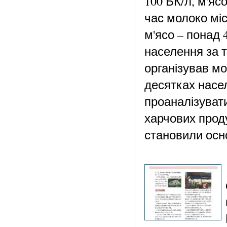
100 БК/л, м'яс
час молоко міс
м'ясо – понад 
населення за 
організував мо
десятках насе
проаналізувати
харчових проду
становили осн