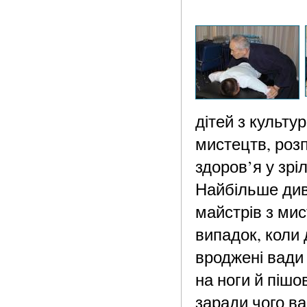
дітей з культу
мистецтв, розп
здоров’я у зріл
Найбільше див
майстрів з мис
випадок, коли 
вроджені вади 
на ноги й пішо
заради чого ва