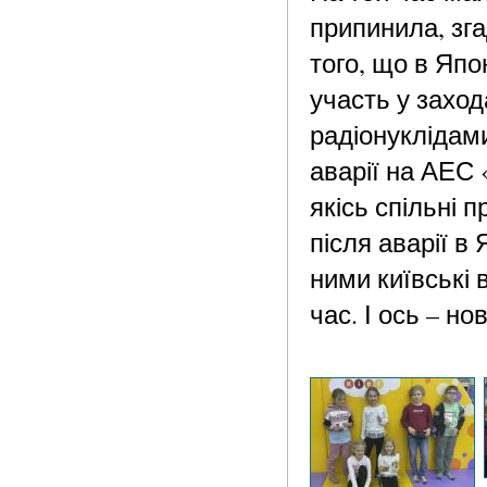
припинила, зга
того, що в Япо
участь у заход
радіонуклідами
аварії на АЕС 
якісь спільні 
після аварії в 
ними київські 
час. І ось – н