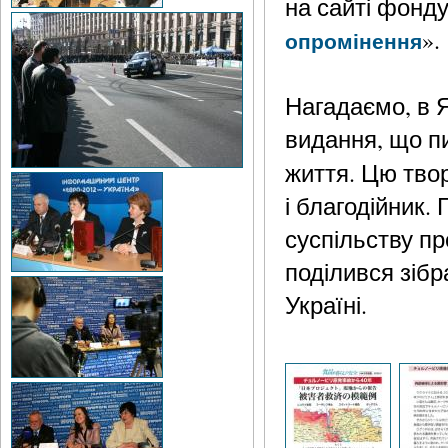
на сайті фонду
».
опромінення
Нагадаємо, в Я
видання, що пи
життя. Цю твор
і благодійник.
суспільству п
поділився зіб
Україні.