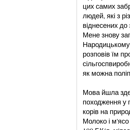
цих самих заб
людей, які з р
віднесених до 
Мене знову за
Народицькому
розповів їм пр
сільгоспвиробн
як можна полі
Мова йшла зде
походження у 
корів на прир
Молоко і м'яс