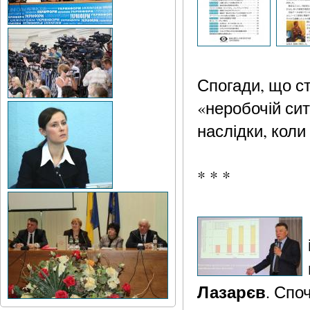
Спогади, що ст
«неробочій ситу
наслідки, кол
* * *
Лазарєв
. Спо