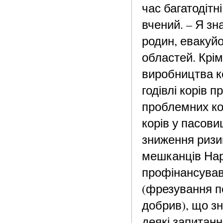
час багатодітн
вчений. – Я зн
родин, евакуйо
областей. Крі
виробництва к
годівлі корів 
проблемних ко
корів у пасови
зниження ризик
мешканців Наро
профінансував
(фрезування по
добрив), що з
деякі запитанн