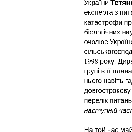
Тетян
України
експерта з пит
катастрофи п
біологічних нау
очолює Україн
сільськогоспод
1998 року. Ди
групі в її план
нього навіть г
довгострокову 
перелік питань
наступній част
На той час ма